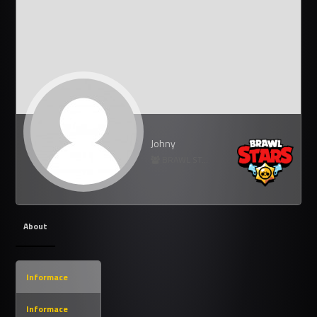
Johny
BRAWL STARS
About
Informace
Informace