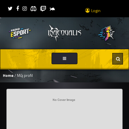
Login
Toggle
navigation
Home
/ Můj profil