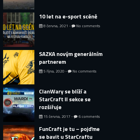
10 let na e-sport scéně
8 června, 2021 -
No comments
SAZKA novým generálním
partnerem
5 října, 2020 -
No comments
ClanWary se blíží a
StarCraft II sekce se
rozšiřuje
15 června, 2017 -
6 comments
FunCraft je tu – pojďme
se bavit u StarCraftu