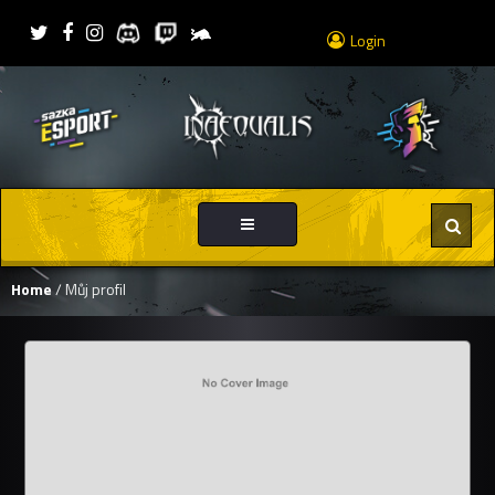
Login
Toggle
navigation
Home
/ Můj profil