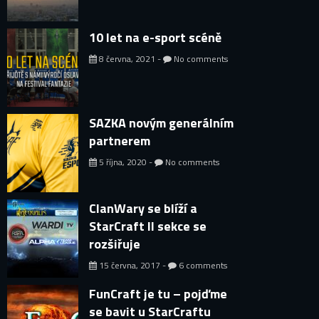
10 let na e-sport scéně
8 června, 2021 -
No comments
SAZKA novým generálním
partnerem
5 října, 2020 -
No comments
ClanWary se blíží a
StarCraft II sekce se
rozšiřuje
15 června, 2017 -
6 comments
FunCraft je tu – pojďme
se bavit u StarCraftu