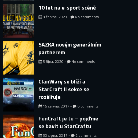
10 let na e-sport scéně
8 června, 2021 -
No comments
SAZKA novým generálním
partnerem
5 října, 2020 -
No comments
ClanWary se blíží a
StarCraft II sekce se
rozšiřuje
15 června, 2017 -
6 comments
FunCraft je tu – pojďme
se bavit u StarCraftu
30 srpna, 2017 -
2 comments