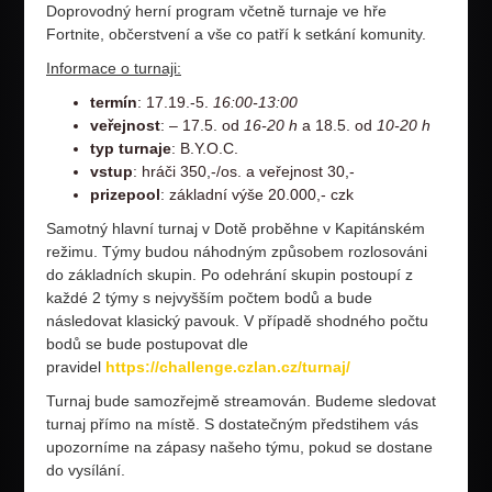
Doprovodný herní program včetně turnaje ve hře
Fortnite, občerstvení a vše co patří k setkání komunity.
Informace o turnaji:
termín
: 17.19.-5.
16:00-13:00
veřejnost
: – 17.5. od
16-20 h
a 18.5. od
10-20 h
typ turnaje
: B.Y.O.C.
vstup
: hráči 350,-/os. a veřejnost 30,-
prizepool
: základní výše 20.000,- czk
Samotný hlavní turnaj v Dotě proběhne v Kapitánském
režimu. Týmy budou náhodným způsobem rozlosováni
do základních skupin. Po odehrání skupin postoupí z
každé 2 týmy s nejvyšším počtem bodů a bude
následovat klasický pavouk. V případě shodného počtu
bodů se bude postupovat dle
pravidel
https://challenge.czlan.cz/turnaj/
Turnaj bude samozřejmě streamován. Budeme sledovat
turnaj přímo na místě. S dostatečným předstihem vás
upozorníme na zápasy našeho týmu, pokud se dostane
do vysílání.