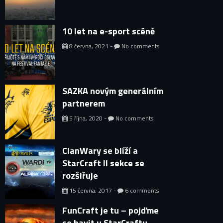
10 let na e-sport scéně
8 června, 2021 -
No comments
SAZKA novým generálním
partnerem
5 října, 2020 -
No comments
ClanWary se blíží a
StarCraft II sekce se
rozšiřuje
15 června, 2017 -
6 comments
FunCraft je tu – pojďme
se bavit u StarCraftu