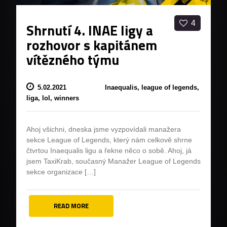
4
Shrnutí 4. INAE ligy a
rozhovor s kapitánem
vítězného týmu
5.02.2021
Inaequalis,
league of legends,
liga,
lol,
winners
Ahoj všichni, dneska jsme vyzpovídali manažera
sekce League of Legends, který nám celkově shrne
čtvrtou Inaequalis ligu a řekne něco o sobě. Ahoj, já
jsem TaxiKrab, současný Manažer League of Legends
sekce organizace […]
READ MORE