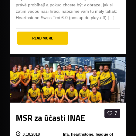
právě probíhají a pokud chcete být v obraze, jak si
zatím vedou naši hráči, nabízíme vám tu malý tahák:
Hearthstone Swiss Troi 6-0 (postup do play-off) […]
READ MORE
7
MSR za účasti INAE
3.10.2018
fifa,
hearthstone,
league of