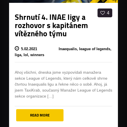
4
Shrnutí 4. INAE ligy a
rozhovor s kapitánem
vítězného týmu
5.02.2021
Inaequalis,
league of legends,
liga,
lol,
winners
Ahoj všichni, dneska jsme vyzpovídali manažera
sekce League of Legends, který nám celkově shrne
čtvrtou Inaequalis ligu a řekne něco o sobě. Ahoj, já
jsem TaxiKrab, současný Manažer League of Legends
sekce organizace […]
READ MORE