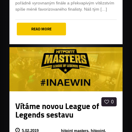
pořádně vyrovnaným finále a překvapivým vítězstvím
spíše méně favorizovaného finalisty. Náš tým […]
READ MORE
0
Vítáme novou League of
Legends sestavu
5.02.2019
hitpint masters,
hitpoint,