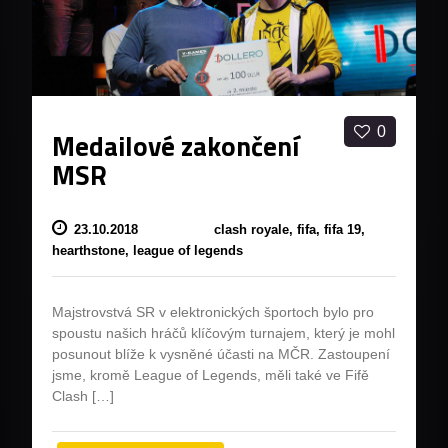
0
Medailové zakončení
MSR
23.10.2018
clash royale,
fifa,
fifa 19,
hearthstone,
league of legends
Majstrovstvá SR v elektronických športoch bylo pro
spoustu našich hráčů klíčovým turnajem, který je mohl
posunout blíže k vysněné účasti na MČR. Zastoupení
jsme, kromě League of Legends, měli také ve Fifě
Clash […]