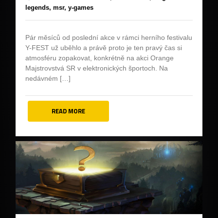
legends,
msr,
y-games
Pár měsíců od poslední akce v rámci herního festivalu
Y-FEST už uběhlo a právě proto je ten pravý čas si
atmosféru zopakovat, konkrétně na akci Orange
Majstrovstvá SR v elektronických športoch. Na
nedávném […]
READ MORE