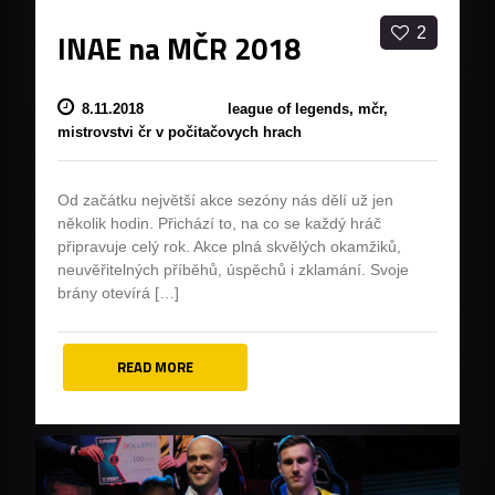
2
INAE na MČR 2018
8.11.2018
league of legends,
mčr,
mistrovstvi čr v počitačovych hrach
Od začátku největší akce sezóny nás dělí už jen
několik hodin. Přichází to, na co se každý hráč
připravuje celý rok. Akce plná skvělých okamžiků,
neuvěřitelných příběhů, úspěchů i zklamání. Svoje
brány otevírá […]
READ MORE