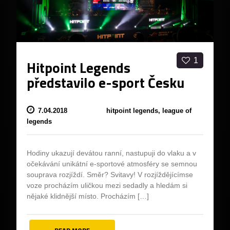
1
Hitpoint Legends
představilo e-sport Česku
7.04.2018
hitpoint legends,
league of
legends
Hodiny ukazují devátou ranní, nastupuji do vlaku a v
očekávání unikátní e-sportové atmosféry se semnou
souprava rozjíždí. Směr? Svitavy! V rozjíždějícímse
voze procházím uličkou mezi sedadly a hledám si
nějaké klidnější místo. Procházím […]