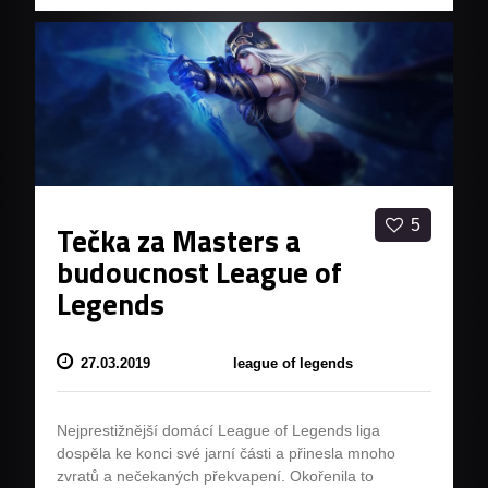
5
Tečka za Masters a
budoucnost League of
Legends
27.03.2019
league of legends
Nejprestižnější domácí League of Legends liga
dospěla ke konci své jarní části a přinesla mnoho
zvratů a nečekaných překvapení. Okořenila to