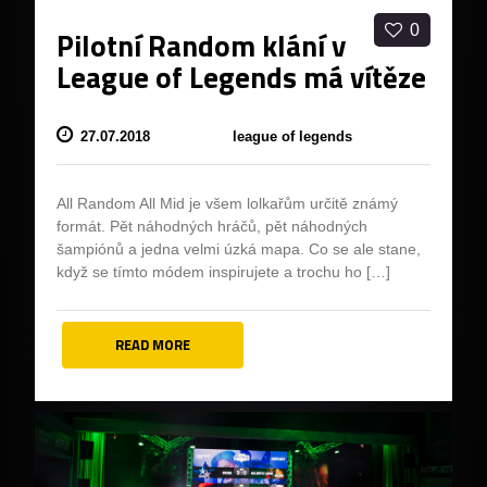
0
Pilotní Random klání v
League of Legends má vítěze
27.07.2018
league of legends
All Random All Mid je všem lolkařům určitě známý
formát. Pět náhodných hráčů, pět náhodných
šampiónů a jedna velmi úzká mapa. Co se ale stane,
když se tímto módem inspirujete a trochu ho […]
READ MORE