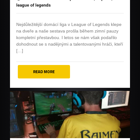
league of legends
Nejdůležitější domácí liga v League of Legends klepe
na dveře a naše sestava prošla během zimní pauzy
kompletní přestavbou. I letos se nám však podařilo
dohodnout se s nadějnými a talentovanými hráči, kteří
[…]
READ MORE