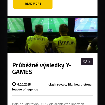
READ MORE
2
Průběžné výsledky Y-
GAMES
6.10.2018
clash royale,
fifa,
hearthstone,
league of legends
Boje na Mistrovství SR v elektronických sportech